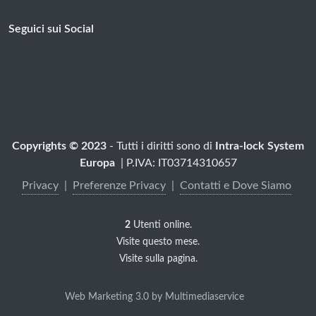
Seguici sui Social
Copyrights © 2023
- Tutti i diritti sono di
Intra-lock System
Europa
| P.IVA: IT03714310657
Privacy
|
Preferenze Privacy
|
Contatti e Dove Siamo
Utilizziamo cookie di servizi di
terze parti per attività di marketing
2
Utenti online.
e per offrirti una migliore
Visite questo mese.
esperienza. Leggi come utilizziamo
Visite sulla pagina.
i cookie e come puoi controllarli
facendo clic su "Preferenze sulla
Web Marketing 3.0 by Multimediaservice
privacy".