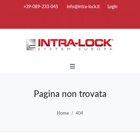
+39-089-233-045
info@intra-lock.it
Login
youtube
Facebook
Instagram
Linkedin
Twitter
Tik Tok
Whatsapp Chan
Telegram 
Pagina non trovata
Home
404