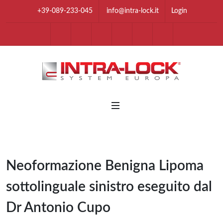
+39-089-233-045
info@intra-lock.it
Login
youtube
Facebook
Instagram
Linkedin
Twitter
Tik Tok
Whatsapp Chan
Telegram 
Neoformazione Benigna Lipoma
sottolinguale sinistro eseguito dal
Dr Antonio Cupo