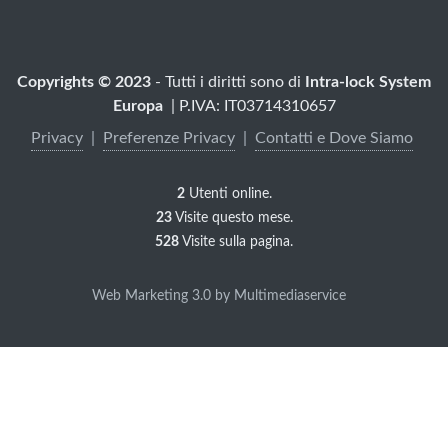
Copyrights © 2023
- Tutti i diritti sono di
Intra-lock System
Europa
| P.IVA: IT03714310657
Privacy
|
Preferenze Privacy
|
Contatti e Dove Siamo
2
Utenti online.
23
Visite questo mese.
528
Visite sulla pagina.
Utilizziamo cookie di servizi di
Web Marketing 3.0 by Multimediaservice
terze parti per attività di marketing
e per offrirti una migliore
esperienza. Leggi come utilizziamo
i cookie e come puoi controllarli
facendo clic su "Preferenze sulla