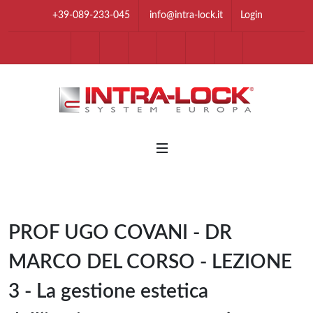
+39-089-233-045
info@intra-lock.it
Login
youtube
Facebook
Instagram
Linkedin
Twitter
Tik Tok
Whatsapp Chan
Telegram 
PROF UGO COVANI - DR
MARCO DEL CORSO - LEZIONE
3 - La gestione estetica