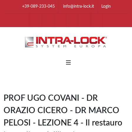
+39-089-233-045
info@intra-lock.it
Login
youtube
Facebook
Instagram
Linkedin
Twitter
Tik Tok
Whatsapp Chan
Telegram 
PROF UGO COVANI - DR
ORAZIO CICERO - DR MARCO
PELOSI - LEZIONE 4 - Il restauro