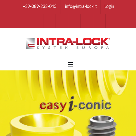
+39-089-233-045
info@intra-lock.it
Login
youtube
Facebook
Instagram
Linkedin
Twitter
Tik Tok
Whatsapp Chan
Telegram 