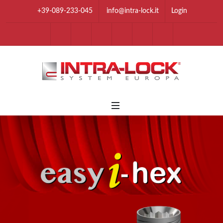
+39-089-233-045
info@intra-lock.it
Login
youtube
Facebook
Instagram
Linkedin
Twitter
Tik Tok
Whatsapp Chan
Telegram 