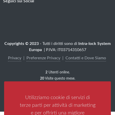
Seguici sui Social
Copyrights © 2023
- Tutti i diritti sono di
Intra-lock System
Europa
| P.IVA: IT03714310657
Privacy
|
Preferenze Privacy
|
Contatti e Dove Siamo
2
Utenti online.
20
Visite questo mese.
1133
Visite sulla pagina.
Utilizziamo cookie di servizi di
Web Marketing 3.0 by Multimediaservice
terze parti per attività di marketing
e per offrirti una migliore