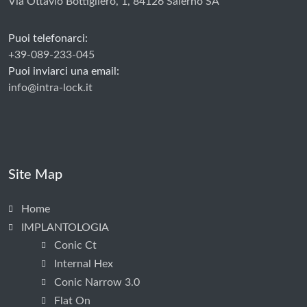
Via Ottavio Bottigliero, 1, 84126 Salerno SA
Puoi telefonarci:
+39-089-233-045
Puoi inviarci una email:
info@intra-lock.it
Site Map
Home
IMPLANTOLOGIA
Conic Ct
Internal Hex
Conic Narrow 3.0
Flat On